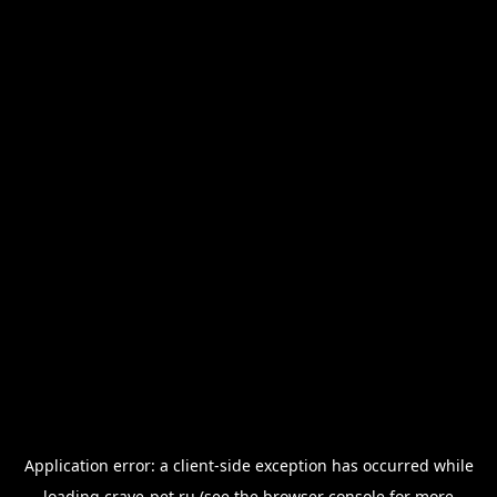
Application error: a
client
-side exception has occurred while
loading
crave-pet.ru
(see the
browser console
for more