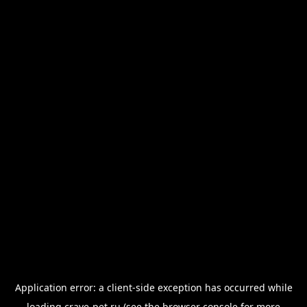
Application error: a
client
-side exception has occurred while
loading
crave-pet.ru
(see the
browser console
for more