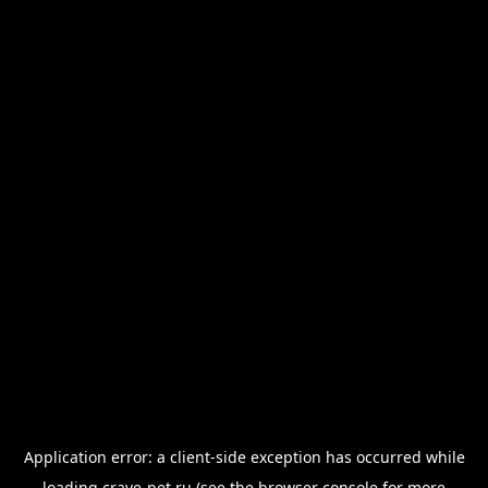
Application error: a
client
-side exception has occurred while
loading
crave-pet.ru
(see the
browser console
for more