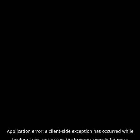
Application error: a
client
-side exception has occurred while
loading
crave-pet.ru
(see the
browser console
for more