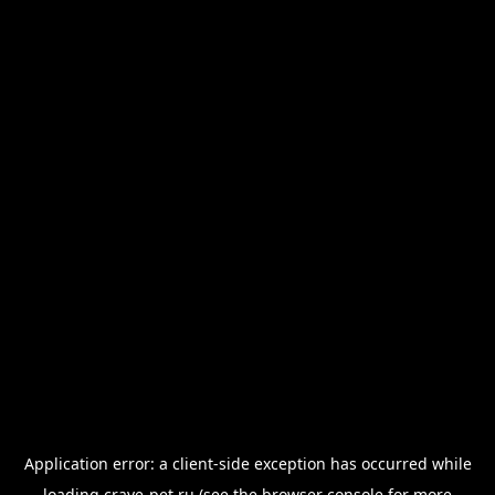
Application error: a
client
-side exception has occurred while
loading
crave-pet.ru
(see the
browser console
for more